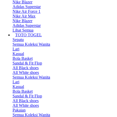
Nike Blazer
Adidas Superstar
Nike Air Force 1
Nike Air Max
Nike Blazer
Adidas Superstar
Lihat Semua
TOTO TOGEL
Sepatu
Semua Koleksi Wanita
Lari
Kasual
Bola Basket
Sandal & Fit Flop
All Black shoes
All White shoes
Semua Koleksi Wanita
Lari
Kasual
Bola Basket
Sandal & Fit Flop
All Black shoes
All White shoes
Pakaian
Semua Koleksi Wanita