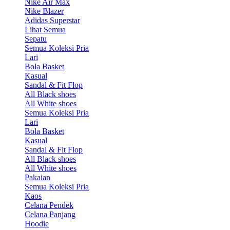
Nike Air Max
Nike Blazer
Adidas Superstar
Lihat Semua
Sepatu
Semua Koleksi Pria
Lari
Bola Basket
Kasual
Sandal & Fit Flop
All Black shoes
All White shoes
Semua Koleksi Pria
Lari
Bola Basket
Kasual
Sandal & Fit Flop
All Black shoes
All White shoes
Pakaian
Semua Koleksi Pria
Kaos
Celana Pendek
Celana Panjang
Hoodie